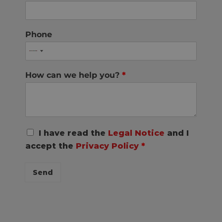
Phone
How can we help you?
*
R
I have read the
Legal Notice
and I
G
accept the
Privacy Policy
*
P
D
C
Send
o
n
s
e
n