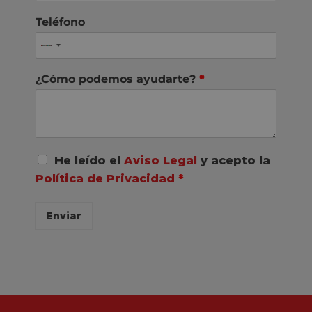
Teléfono
¿Cómo podemos ayudarte?
*
A
He leído el
Aviso Legal
y acepto la
c
Política de Privacidad
*
u
e
r
Enviar
d
o
R
G
P
D
*