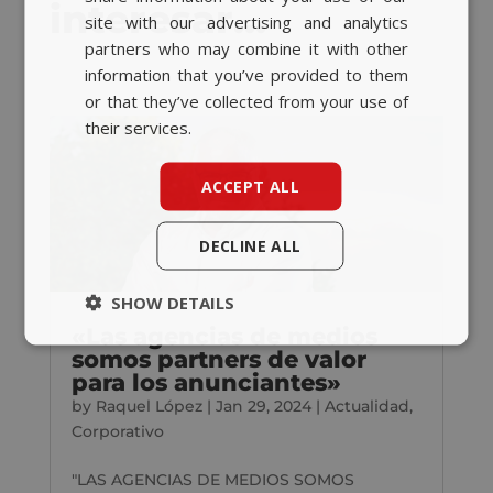
interesar…
CATALAN
site with our advertising and analytics
partners who may combine it with other
ENGLISH
information that you’ve provided to them
or that they’ve collected from your use of
their services.
ACCEPT ALL
DECLINE ALL
SHOW DETAILS
«Las agencias de medios
somos partners de valor
para los anunciantes»
by
Raquel López
|
Jan 29, 2024
|
Actualidad
,
Corporativo
"LAS AGENCIAS DE MEDIOS SOMOS