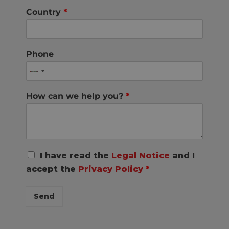
Country
*
Phone
How can we help you?
*
R
I have read the
Legal Notice
and I
G
accept the
Privacy Policy
*
P
D
C
Send
o
n
s