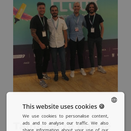
This website uses cookies 🍪
We use cookies to personalise content,
SPANISH
ads and to analyse our traffic. We also
También te puede
BASQUE
share information about your use of our