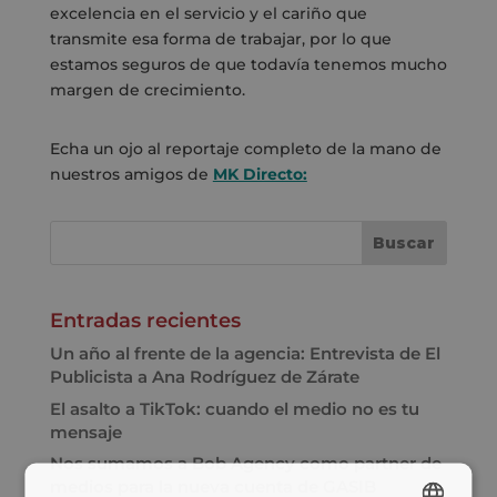
excelencia en el servicio y el cariño que
transmite esa forma de trabajar, por lo que
estamos seguros de que todavía tenemos mucho
margen de crecimiento.
Echa un ojo al reportaje completo de la mano de
nuestros amigos de
MK Directo:
Entradas recientes
Un año al frente de la agencia: Entrevista de El
Publicista a Ana Rodríguez de Zárate
El asalto a TikTok: cuando el medio no es tu
mensaje
Nos sumamos a Bob Agency como partner de
medios para la nueva cuenta de GASIB