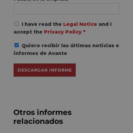
R
I have read the
Legal Notice
and I
G
accept the
Privacy Policy
*
P
D
Quiero recibir las últimas noticias e
C
o
informes de Avante
n
s
DESCARGAR INFORME
e
n
t
*
Otros informes
relacionados