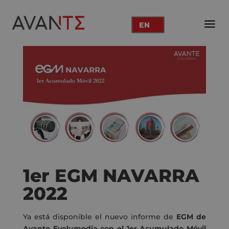
EN
1er EGM NAVARRA
2022
Ya está disponible el nuevo informe de
EGM de
Avante Evolumedia con el 1er Acumulado Móvil