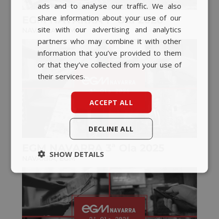
ads and to analyse our traffic. We also
BASQUE
share information about your use of our
EGM NAVARRA 1ª Ola 2026
CATALAN
site with our advertising and analytics
NAVARRA
,
EGM
partners who may combine it with other
ENGLISH
information that you’ve provided to them
or that they’ve collected from your use of
their services.
ACCEPT ALL
DECLINE ALL
EGM NAVARRA 3ª Ola 2025
SHOW DETAILS
NAVARRA
,
EGM