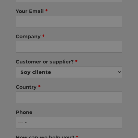
Your Email
*
Company
*
Customer or supplier?
*
Country
*
Phone
How can we help you?
*