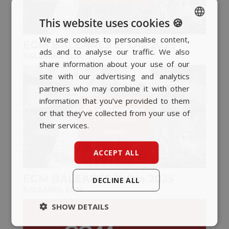
This website uses cookies 🍪
We use cookies to personalise content,
SPANISH
EGM BALEARES 2ª Ola 2025
ads and to analyse our traffic. We also
BALEARES
,
EGM
BASQUE
share information about your use of our
CATALAN
site with our advertising and analytics
partners who may combine it with other
ENGLISH
information that you’ve provided to them
or that they’ve collected from your use of
their services.
ACCEPT ALL
EGM BALEARES 1ª Ola 2025
DECLINE ALL
BALEARES
,
EGM
SHOW DETAILS