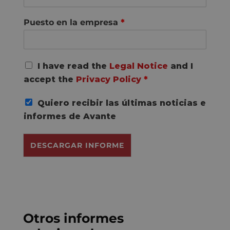
Puesto en la empresa
*
R
I have read the
Legal Notice
and I
G
accept the
Privacy Policy
*
P
D
Quiero recibir las últimas noticias e
C
o
informes de Avante
n
s
DESCARGAR INFORME
e
n
t
*
Otros informes