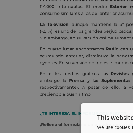
114.000 internautas. El medio
Exterior 
consumo similares a los del anterior acumul
La Televisión
, aunque mantiene la 3ª po
(-2,1%), es uno de los grandes perjudicados
Sin embargo, en su versión online aumenta
En cuarto lugar encontramos
Radio con u
acumulado anterior, disminuye la penet
oyentes. En su versión online es el medio c
Entre los medios gráficos, las
Revistas 
embargo la
Prensa y los Suplementos 
respectivamente). A pesar de ello, la 
creciendo a buen ritmo.
¿TE INTERESA EL INFORME COMPLETO?
This website
¡Rellena el formulario para poder descarga
We use cookies t