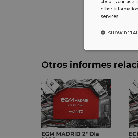
about your use o
other informatio
services.
SHOW DETAI
Otros informes rela
EGM MADRID 2ª Ola
EG