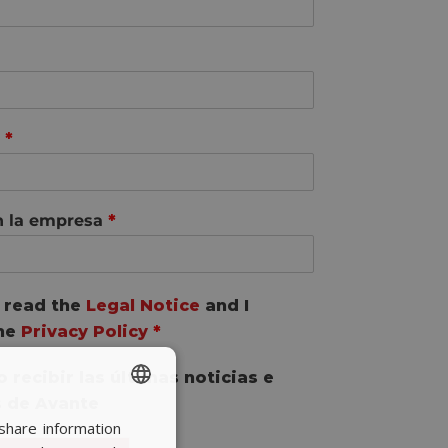
y
*
n la empresa
*
e read the
Legal Notice
and I
the
Privacy Policy
*
 recibir las últimas noticias e
 de Avante
share information
SPANISH