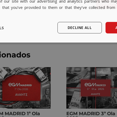
f our site with our advertising and analytics partners who ma
DESCAR
e
n that you’ve provided to them or that they’ve collected from 
n
t
*
LS
DECLINE ALL
cionados
M MADRID 1ª Ola
EGM MADRID 3ª Ola