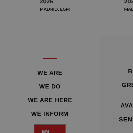
2026
20
MADRID
,
EGM
MA
B
WE ARE
GR
WE DO
WE ARE HERE
AVA
WE INFORM
SEN
EN