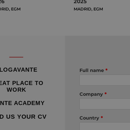
26
2025
DRID
,
EGM
MADRID
,
EGM
LOGAVANTE
Full name
*
EAT PLACE TO
WORK
Company
*
NTE ACADEMY
D US YOUR CV
Country
*