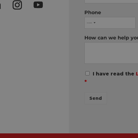
Phone
How can we help y
R
I have read the
G
*
P
D
C
Send
o
n
s
e
n
t