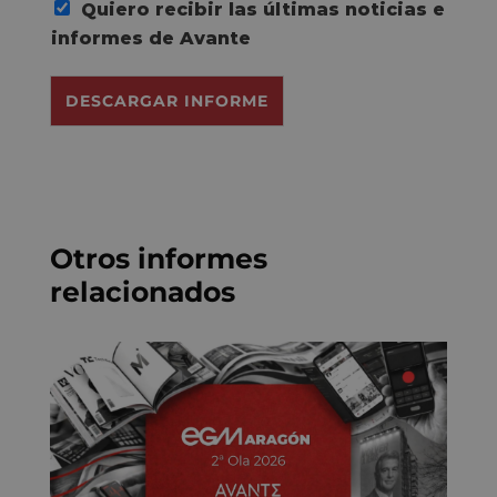
Quiero recibir las últimas noticias e
C
o
informes de Avante
n
s
DESCARGAR INFORME
e
n
t
*
Otros informes
relacionados