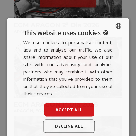
EGM ARAGÓN 2ª Ola 2026
This website uses cookies 🍪
ARAGÓN
,
EGM
We use cookies to personalise content,
SPANISH
ads and to analyse our traffic. We also
BASQUE
share information about your use of our
CATALAN
site with our advertising and analytics
partners who may combine it with other
ENGLISH
information that you’ve provided to them
or that they’ve collected from your use of
their services.
EGM ARAGÓN 1ª Ola 2026
ACCEPT ALL
ARAGÓN
,
EGM
DECLINE ALL