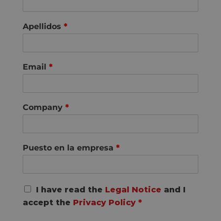
Apellidos
*
Email
*
Company
*
Puesto en la empresa
*
R
I have read the
Legal Notice
and I
G
accept the
Privacy Policy
*
P
D