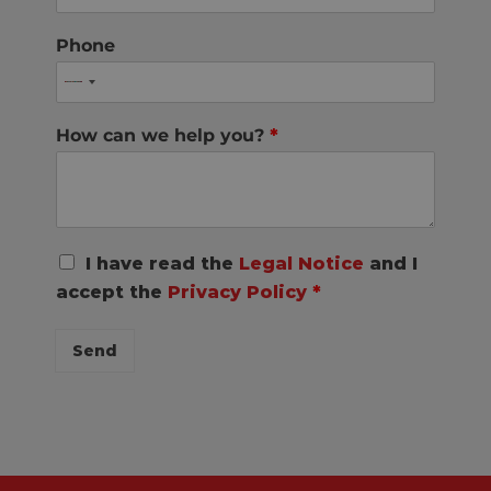
Phone
How can we help you?
*
R
I have read the
Legal Notice
and I
G
accept the
Privacy Policy
*
P
D
C
Send
o
n
s
e
n
t