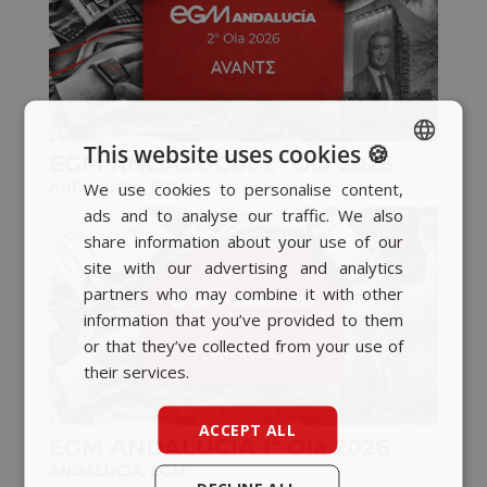
This website uses cookies 🍪
EGM ANDALUCÍA 2ª Ola 2026
ANDALUCÍA
,
EGM
We use cookies to personalise content,
SPANISH
ads and to analyse our traffic. We also
BASQUE
share information about your use of our
CATALAN
site with our advertising and analytics
partners who may combine it with other
ENGLISH
information that you’ve provided to them
or that they’ve collected from your use of
their services.
ACCEPT ALL
EGM ANDALUCÍA 1ª Ola 2026
ANDALUCÍA
,
EGM