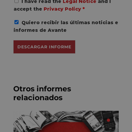
R
I have read the
Legal Notice
and I
G
accept the
Privacy Policy
*
P
D
Quiero recibir las últimas noticias e
C
o
informes de Avante
n
s
DESCARGAR INFORME
e
n
t
*
Otros informes
relacionados