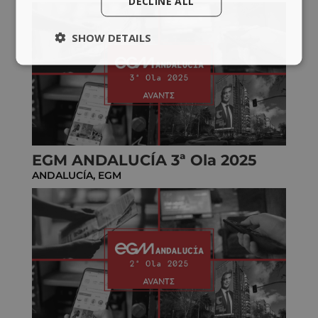
DECLINE ALL
SHOW DETAILS
EGM ANDALUCÍA 3ª Ola 2025
ANDALUCÍA
,
EGM