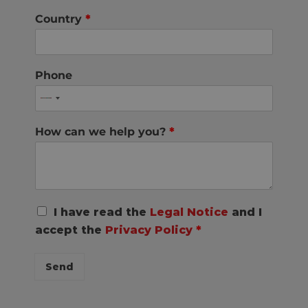
Country
*
Phone
How can we help you?
*
R
I have read the
Legal Notice
and I
G
accept the
Privacy Policy
*
P
D
C
Send
o
n
s