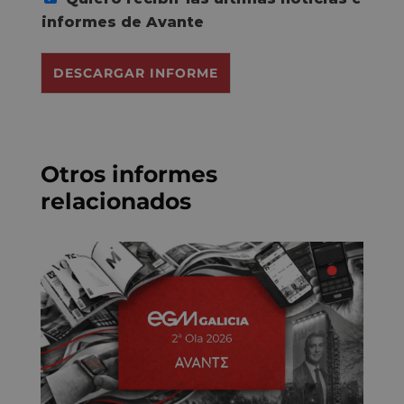
C
o
informes de Avante
n
s
DESCARGAR INFORME
e
n
t
*
Otros informes
relacionados