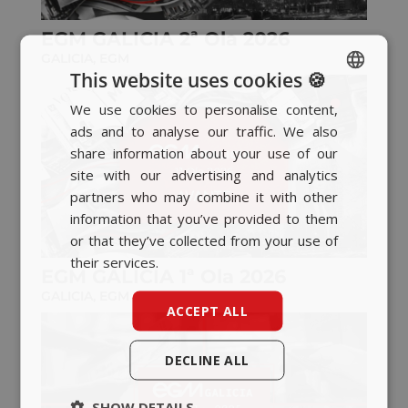
EGM GALICIA 2ª Ola 2026
GALICIA
,
EGM
This website uses cookies 🍪
We use cookies to personalise content,
SPANISH
ads and to analyse our traffic. We also
BASQUE
share information about your use of our
CATALAN
site with our advertising and analytics
partners who may combine it with other
ENGLISH
information that you’ve provided to them
or that they’ve collected from your use of
their services.
EGM GALICIA 1ª Ola 2026
GALICIA
,
EGM
ACCEPT ALL
DECLINE ALL
SHOW DETAILS