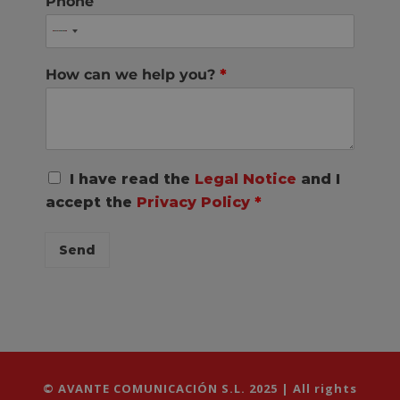
Phone
How can we help you?
*
R
I have read the
Legal Notice
and I
G
accept the
Privacy Policy
*
P
D
C
Send
o
n
s
e
n
t
*
© AVANTE COMUNICACIÓN S.L. 2025 | All rights