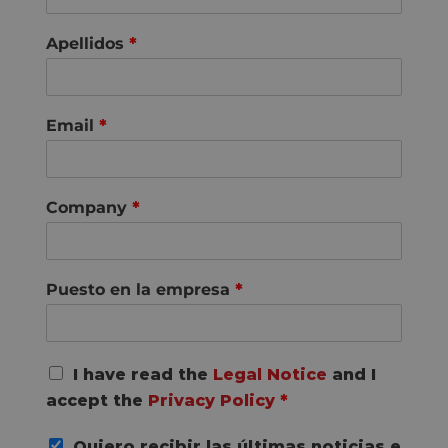
Apellidos
*
Email
*
Company
*
Puesto en la empresa
*
R
I have read the
Legal Notice
and I
G
accept the
Privacy Policy
*
P
D
Quiero recibir las últimas noticias e