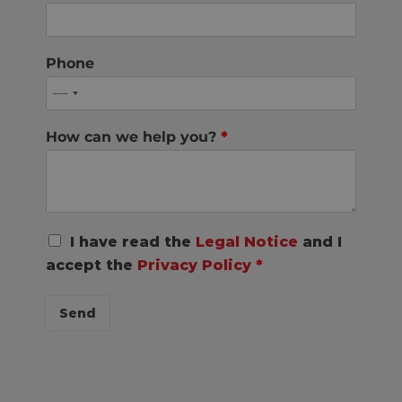
Phone
How can we help you?
*
R
I have read the
Legal Notice
and I
G
accept the
Privacy Policy
*
P
D
C
Send
o
n
s
e
n