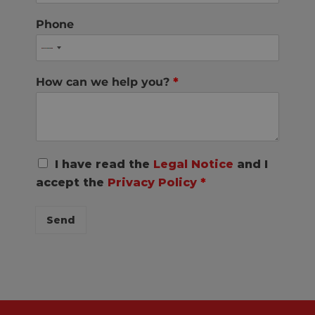
Phone
How can we help you?
*
R
I have read the
Legal Notice
and I
G
accept the
Privacy Policy
*
P
D
C
Send
o
n
s
e
n
t