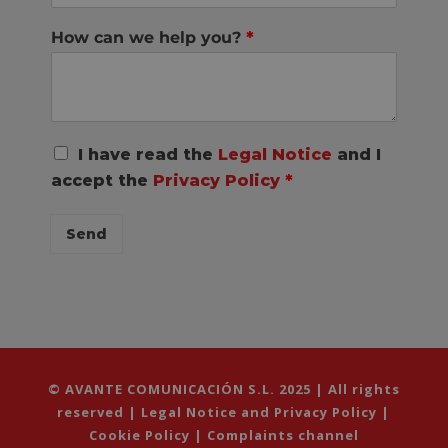
How can we help you?
*
R
I have read the
Legal Notice
and I
G
accept the
Privacy Policy
*
P
D
C
Send
o
n
s
e
n
t
*
© AVANTE COMUNICACIÓN S.L. 2025 | All rights
reserved |
Legal Notice and Privacy Policy
|
Cookie Policy
|
Complaints channel