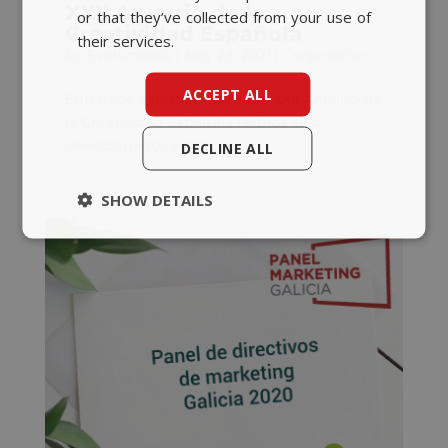
XXII Anuario de la
or that they’ve collected from your use of
Creatividad Española
their services.
by
Evolumedia
|
May 28, 2021
|
Corporativo
ACCEPT ALL
Entramos a formar parte del XXII Anuario de
la Creatividad Española Hemos sido
seleccionados entre...
DECLINE ALL
SHOW DETAILS