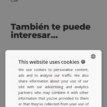
CSR
También te puede
interesar…
This website uses cookies 🍪
We use cookies to personalise content,
SPANISH
ads and to analyse our traffic. We also
BASQUE
share information about your use of our
CATALAN
site with our advertising and analytics
partners who may combine it with other
ENGLISH
information that you’ve provided to them
«Liderazgo es atraer sin
or that they’ve collected from your use of