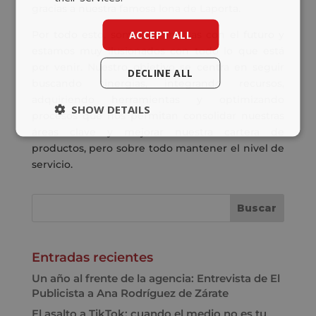
gracias a nuestra famosa lona de Laporta.
ACCEPT ALL
Por todo esto, somos optimistas con el futuro y
estamos muy ilusionados con todo lo que está
por venir. Nuestro objetivo se centra en seguir
DECLINE ALL
buscando sinergias, integrando recursos,
adquiriendo herramientas y optimizando
SHOW DETAILS
procesos que nos permitan consolidar nuestras
áreas clave y mejorar nuestra cartera de
productos, pero sobre todo mantener el nivel de
servicio.
Entradas recientes
Un año al frente de la agencia: Entrevista de El
Publicista a Ana Rodríguez de Zárate
El asalto a TikTok: cuando el medio no es tu