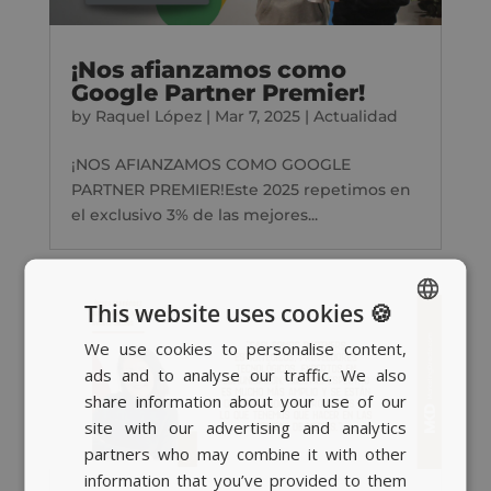
¡Nos afianzamos como
Google Partner Premier!
by
Raquel López
|
Mar 7, 2025
|
Actualidad
¡NOS AFIANZAMOS COMO GOOGLE
PARTNER PREMIER!Este 2025 repetimos en
el exclusivo 3% de las mejores...
This website uses cookies 🍪
We use cookies to personalise content,
SPANISH
ads and to analyse our traffic. We also
BASQUE
share information about your use of our
CATALAN
site with our advertising and analytics
partners who may combine it with other
ENGLISH
information that you’ve provided to them