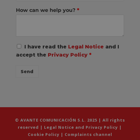
How can we help you?
*
R
I have read the
Legal Notice
and I
G
accept the
Privacy Policy
*
P
D
C
Send
o
n
s
e
n
t
*
© AVANTE COMUNICACIÓN S.L. 2025 | All rights
reserved |
Legal Notice and Privacy Policy
|
Cookie Policy
|
Complaints channel