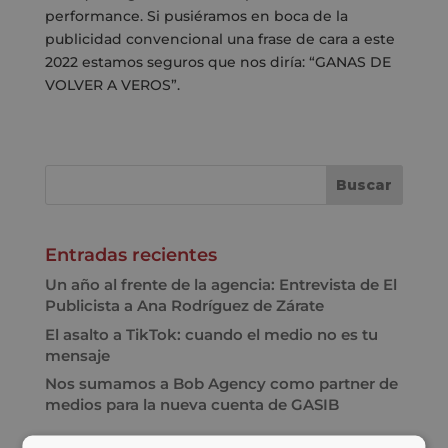
performance. Si pusiéramos en boca de la
publicidad convencional una frase de cara a este
2022 estamos seguros que nos diría: “GANAS DE
VOLVER A VEROS”.
Entradas recientes
Un año al frente de la agencia: Entrevista de El
Publicista a Ana Rodríguez de Zárate
El asalto a TikTok: cuando el medio no es tu
mensaje
Nos sumamos a Bob Agency como partner de
medios para la nueva cuenta de GASIB