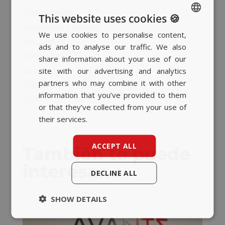
Categorías
This website uses cookies 🍪
Relaciones Públicas
We use cookies to personalise content,
SPANISH
Actualidad
ads and to analyse our traffic. We also
BASQUE
Campañas
share information about your use of our
CATALAN
site with our advertising and analytics
Corporativo
partners who may combine it with other
Eventos
ENGLISH
information that you’ve provided to them
CSR
or that they’ve collected from your use of
their services.
ACCEPT ALL
También te puede
interesar…
DECLINE ALL
SHOW DETAILS