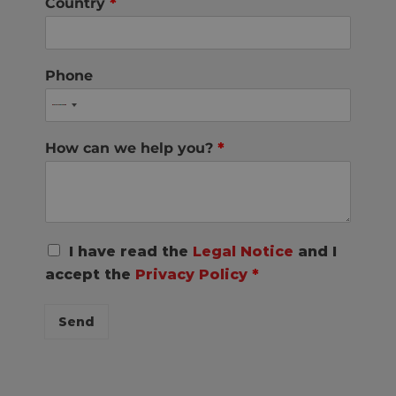
Country
*
Phone
How can we help you?
*
R
I have read the
Legal Notice
and I
G
accept the
Privacy Policy
*
P
D
C
Send
o
n
s
e