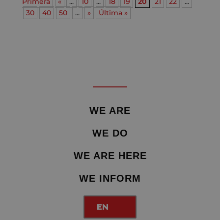
Primera
«
...
10
...
18
19
20
21
22
...
30
40
50
...
»
Última »
WE ARE
WE DO
WE ARE HERE
WE INFORM
EN