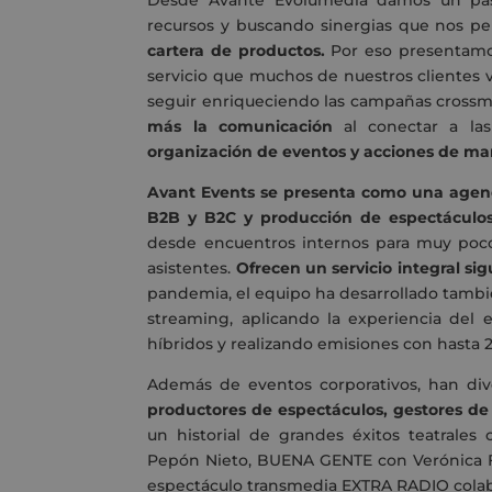
Desde Avante Evolumedia damos un pas
recursos y buscando sinergias que nos p
cartera de productos.
Por eso presentamo
servicio que muchos de nuestros cliente
seguir enriqueciendo las campañas crossm
más la comunicación
al conectar a las
organización de eventos y acciones de mar
Avant Events se presenta como una agenc
B2B y B2C y producción de espectáculos
desde encuentros internos para muy poco
asistentes.
Ofrecen un servicio integral s
pandemia, el equipo ha desarrollado tambi
streaming, aplicando la experiencia del 
híbridos y realizando emisiones con hasta 
Además de eventos corporativos, han dive
productores de espectáculos, gestores de
un historial de grandes éxitos teatrale
Pepón Nieto, BUENA GENTE con Verónica F
espectáculo transmedia EXTRA RADIO cola