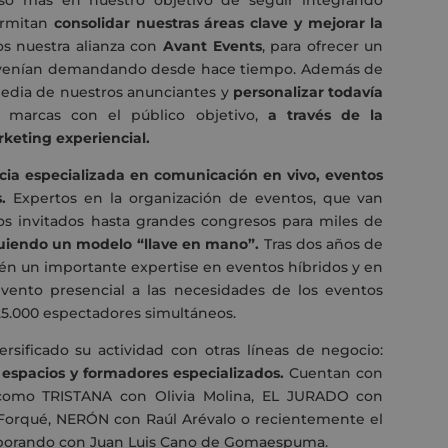
o más en nuestro objetivo de seguir integrando
ermitan
consolidar nuestras áreas clave y mejorar la
s nuestra alianza con
Avant Events
, para ofrecer un
s venían demandando desde hace tiempo. Además de
edia de nuestros anunciantes y
personalizar todavía
 marcas con el público objetivo,
a través de la
keting experiencial.
ia especializada en comunicación en vivo, eventos
.
Expertos en la organización de eventos, que van
s invitados hasta grandes congresos para miles de
iguiendo un modelo “llave en mano”.
Tras dos años de
én un importante expertise en eventos híbridos y en
evento presencial a las necesidades de los eventos
25.000 espectadores simultáneos.
rsificado su actividad con otras líneas de negocio:
 espacios y formadores especializados.
Cuentan con
s como TRISTANA con Olivia Molina, EL JURADO con
orqué, NERÓN con Raúl Arévalo o recientemente el
borando con Juan Luis Cano de Gomaespuma.