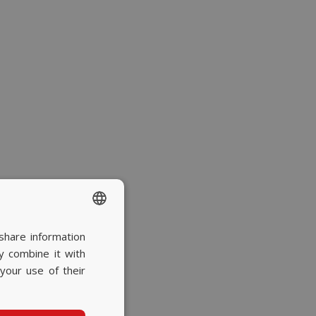
share information
SPANISH
y combine it with
BASQUE
your use of their
CATALAN
ENGLISH