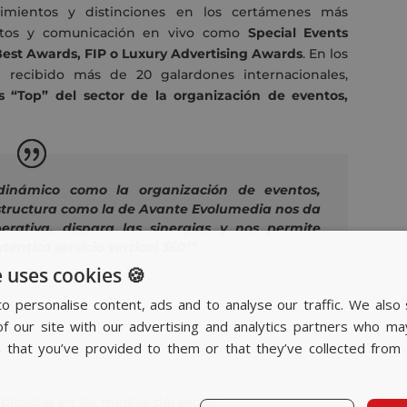
imientos y distinciones en los certámenes más
entos y comunicación en vivo como
Special Events
est Awards, FIP o Luxury Advertising Awards
. En los
n recibido más de 20 galardones internacionales,
os “Top” del sector de la organización de eventos,
dinámico como la organización de eventos,
structura como la de Avante Evolumedia nos da
rativa, dispara las sinergias y nos permite
téntico servicio vertical 360º”
 uses cookies 🍪
o personalise content, ads and to analyse our traffic. We also 
f our site with our advertising and analytics partners who ma
n that you’ve provided to them or that they’ve collected from 
blicadas en los medios del sector: