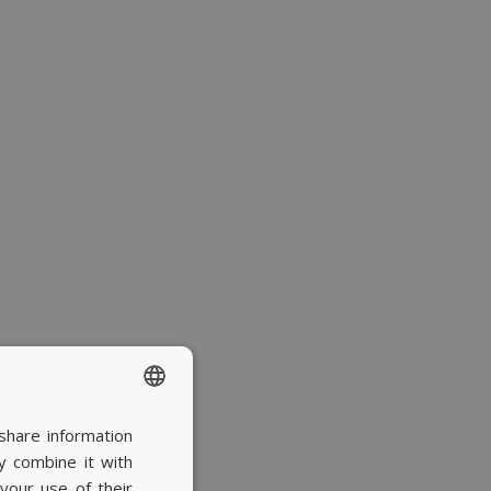
share information
SPANISH
y combine it with
BASQUE
your use of their