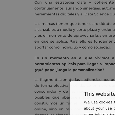
Con una estrategia clara y coherente
continuamente, aunando sinergias, automa
herramientas digitales y al Data Science qu
Las marcas tienen que tener claro dónde e
alcanzables a medio y corto plazo y ordena
y es el momento de aprovecharla, siempre 
en que se aplica. Para ello es fundamen
aportar como individuo y como sociedad.
En un momento en el que vivimos a c
herramientas aplicáis para llegar a impa
¿qué papel juega la personalización?
La fragmentación de las audiencias nos pe
de forma efectiva y sólida. Lo primero q
consumidor y de las necesidades del anu
This website
posibles que abarquen todo el proceso 
We use cookies t
construimos un funnel de conversión par
about your use o
online, sino un mix completo entre med
other informatio