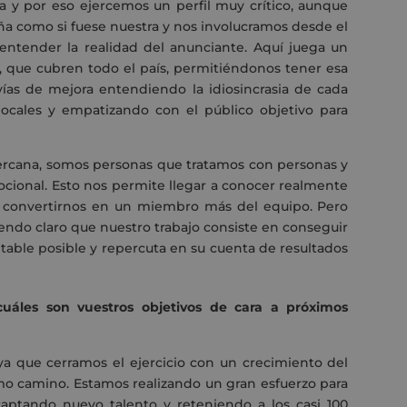
 y por eso ejercemos un perfil muy crítico, aunque
a como si fuese nuestra y nos involucramos desde el
 entender la realidad del anunciante. Aquí juega un
, que cubren todo el país, permitiéndonos tener esa
vías de mejora entendiendo la idiosincrasia de cada
ocales y empatizando con el público objetivo para
cercana, somos personas que tratamos con personas y
ocional. Esto nos permite llegar a conocer realmente
a convertirnos en un miembro más del equipo. Pero
endo claro que nuestro trabajo consiste en conseguir
ntable posible y repercuta en su cuenta de resultados
cuáles son vuestros objetivos de cara a próximos
ya que cerramos el ejercicio con un crecimiento del
mo camino. Estamos realizando un gran esfuerzo para
 captando nuevo talento y reteniendo a los casi 100