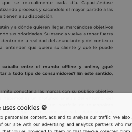
 que se retroalimente cada día. Capacitándose
tizando procesos y sacándole el mayor partido a las
e tienen a su disposición.
stán y a dónde quieren llegar, marcándose objetivos
ndo sus prioridades. Su esencia vuelve a tener fuerza
dentro de la realidad del anunciante y del contexto
tal entender qué quiere su cliente y qué le puede
aballo entre el mundo offline y online, ¿qué
ctar a todo tipo de consumidores? En este sentido,
rmite conectar a las marcas con su público objetivo
ue hacemos es un profundo análisis del entorno, del
nciante para definir un portfolio de touchpoints
 uses cookies 🍪
hasta llegar a la acción deseada. Acto seguido,
o personalise content, ads and to analyse our traffic. We also 
a cada caso, que incluye no solo medios offline y
f our site with our advertising and analytics partners who ma
ios pagados, ganados y propios. Esto nos permite
n that you’ve provided to them or that they’ve collected from 