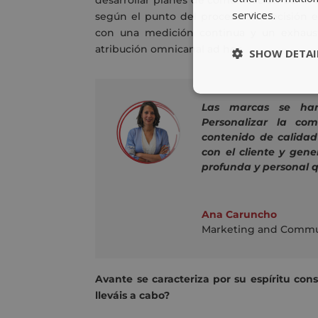
desarrollar planes de comunicación de tú a 
services.
según el punto del proceso de decisión e
con una medición continua y un exhausti
atribución omnicanal ad hoc.
SHOW DETAI
Las marcas se han
Personalizar la co
contenido de calidad
con el cliente y gen
profunda y personal 
Ana Caruncho
Marketing and Commun
Avante se caracteriza por su espíritu co
lleváis a cabo?