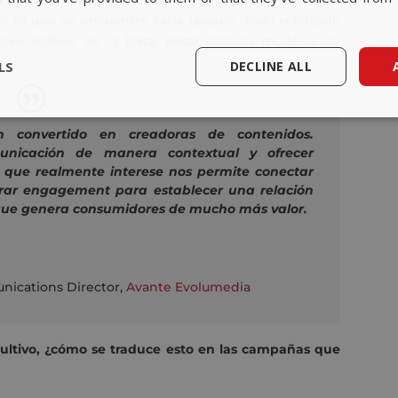
tú y optimizar los recursos, los mensajes y los tonos
n el que se encuentre cada usuario. Todo reforzado
vo análisis de la Data, desarrollando modelos de
LS
DECLINE ALL
 convertido en creadoras de contenidos.
municación de manera contextual y ofrecer
 que realmente interese nos permite conectar
erar engagement para establecer una relación
que genera consumidores de mucho más valor.
ications Director
,
Avante Evolumedia
nsultivo, ¿cómo se traduce esto en las campañas que